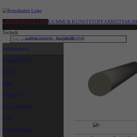
LIEFERPROGRAMM
GUMMI & KUNSTSTOFF
ARBEITSSICH
Technik
Sie sind hier:
Lieferprogramm
|
Kunststofftechnik
|
Rundstäbe
Lieferprogramm
Kunststofftechnik
Platten
Folien
Rundstäbe
Rohre / Hohlstäbe
Profile
-20°C
+120°C
1,40
Führungsschienen