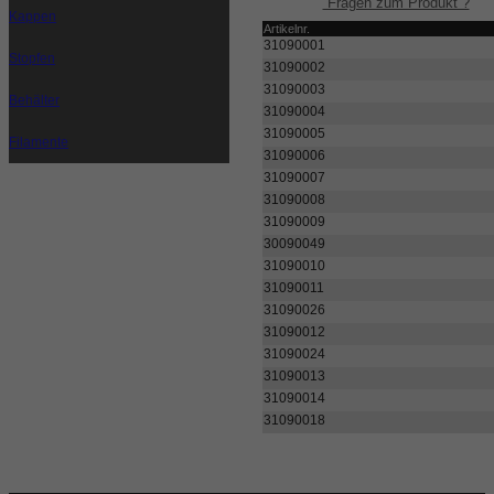
Fragen zum Produkt ?
Kappen
Artikelnr.
31090001
Stopfen
31090002
31090003
Behälter
31090004
31090005
Filamente
31090006
31090007
31090008
31090009
30090049
31090010
31090011
31090026
31090012
31090024
31090013
31090014
31090018