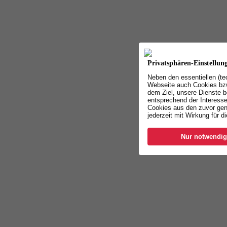
Privatsphären-Einstellun
Neben den essentiellen (t
Webseite auch Cookies bzw
dem Ziel, unsere Dienste b
entsprechend der Interesse
Cookies aus den zuvor gen
jederzeit mit Wirkung für d
Nur notwendig