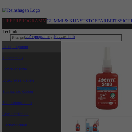
LIEFERPROGRAMM
GUMMI & KUNSTSTOFF
ARBEITSSICH
Technik
Sie sind hier:
Lieferprogramm
|
Klebetechnik
|
Schraubensichern
Lieferprogramm
Klebetechnik
Sofortklebstoffe
Strukurelles Kleben
Elastisches Kleben
Schraubensichern
Gewindedichten
Flächendichten