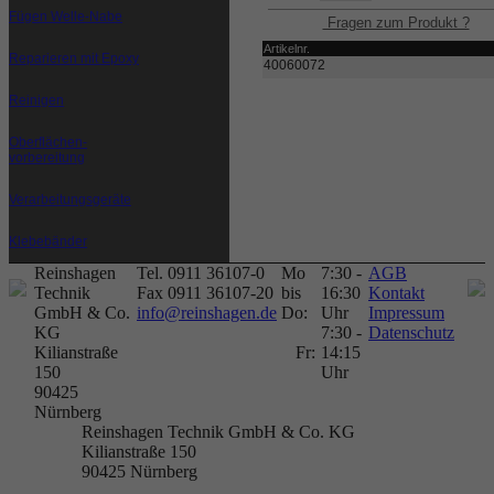
Fügen Welle-Nabe
Fragen zum Produkt ?
Artikelnr.
Reparieren mit Epoxy
40060072
Reinigen
Oberflächen-
vorbereitung
Verarbeitungsgeräte
Klebebänder
Reinshagen
Tel. 0911 36107-0
Mo
7:30 -
AGB
Technik
Fax 0911 36107-20
bis
16:30
Kontakt
GmbH & Co.
info@reinshagen.de
Do:
Uhr
Impressum
KG
7:30 -
Datenschutz
Kilianstraße
Fr:
14:15
150
Uhr
90425
Nürnberg
Reinshagen Technik GmbH & Co. KG
Kilianstraße 150
90425
Nürnberg