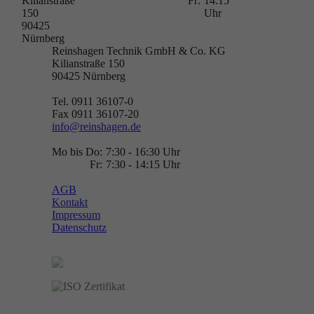
Kilianstraße
Fr:
14:15
150
Uhr
90425
Nürnberg
Reinshagen Technik GmbH & Co. KG
Kilianstraße 150
90425
Nürnberg
Tel. 0911 36107-0
Fax 0911 36107-20
info@reinshagen.de
Mo bis Do:
7:30 - 16:30 Uhr
Fr:
7:30 - 14:15 Uhr
AGB
Kontakt
Impressum
Datenschutz