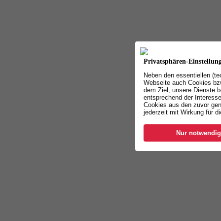
Privatsphären-Einstellun
Neben den essentiellen (t
Webseite auch Cookies bzw
dem Ziel, unsere Dienste b
entsprechend der Interesse
Cookies aus den zuvor gen
jederzeit mit Wirkung für d
Nur notwendig