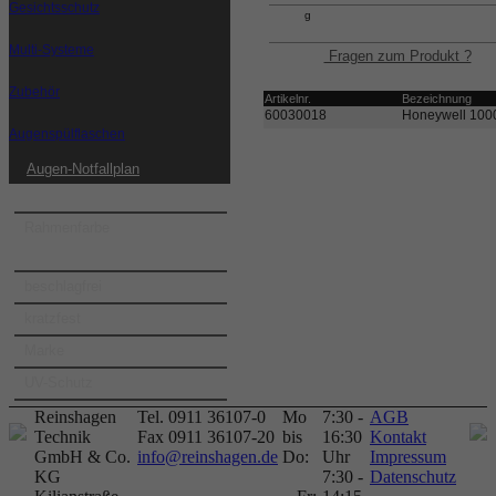
EN166
32
Gesichtsschutz
g
Multi-Systeme
Fragen zum Produkt ?
Zubehör
Artikelnr.
Bezeichnung
60030018
Honeywell 100
Augenspülflaschen
Augen-Notfallplan
Rahmenfarbe
beschlagfrei
kratzfest
Marke
UV-Schutz
Reinshagen
Tel. 0911 36107-0
Mo
7:30 -
AGB
Technik
Fax 0911 36107-20
bis
16:30
Kontakt
GmbH & Co.
info@reinshagen.de
Do:
Uhr
Impressum
KG
7:30 -
Datenschutz