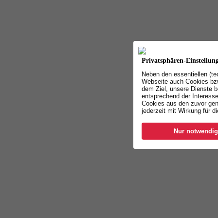
Privatsphären-Einstellun
Neben den essentiellen (t
Webseite auch Cookies bzw
dem Ziel, unsere Dienste b
entsprechend der Interesse
Cookies aus den zuvor gen
jederzeit mit Wirkung für d
Nur notwendig