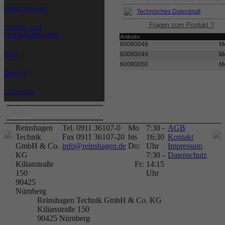
Vollsichtmasken
Technisches Datenblatt
Fragen zum Produkt ?
Gebläse- und
Druckluftatemschutz
Artikelnr.
60080048
M
Filter
60080049
M
60080050
M
Zubehör
Luftreiniger
Marke
Reinshagen
Tel. 0911 36107-0
Mo
7:30 -
AGB
Technik
Fax 0911 36107-20
bis
16:30
Kontakt
GmbH & Co.
info@reinshagen.de
Do:
Uhr
Impressum
KG
7:30 -
Datenschutz
Kilianstraße
Fr:
14:15
150
Uhr
90425
Nürnberg
Reinshagen Technik GmbH & Co. KG
Kilianstraße 150
90425
Nürnberg