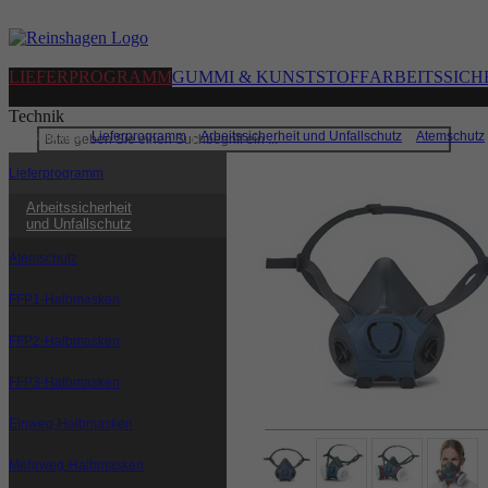
LIEFERPROGRAMM
GUMMI & KUNSTSTOFF
ARBEITSSICH
Technik
Sie sind hier:
Lieferprogramm
|
Arbeitssicherheit und Unfallschutz
|
Atemschutz
Lieferprogramm
Arbeitssicherheit
und Unfallschutz
Atemschutz
FFP1-Halbmasken
FFP2-Halbmasken
FFP3-Halbmasken
Einweg-Halbmasken
Mehrweg-Halbmasken