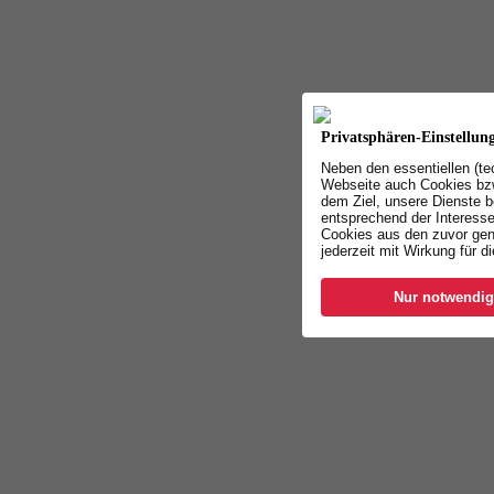
Privatsphären-Einstellun
Neben den essentiellen (t
Webseite auch Cookies bzw
dem Ziel, unsere Dienste b
entsprechend der Interesse
Cookies aus den zuvor gen
jederzeit mit Wirkung für d
Nur notwendig