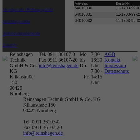
Artikelnr.
Bestell-Nr.
64010030
11-1703-99-0
Abseilgeräte / Rettungsgeräte
64010031
11-1703-99-2
64010032
11-1703-99-3
Anschlagpunkte
Verbindungselemente
Zubehör
Reinshagen
Tel. 0911 36107-0
Mo
7:30 -
AGB
Technik
Fax 0911 36107-20
bis
16:30
Kontakt
GmbH & Co.
info@reinshagen.de
Do:
Uhr
Impressum
KG
7:30 -
Datenschutz
Kilianstraße
Fr:
14:15
150
Uhr
90425
Nürnberg
Reinshagen Technik GmbH & Co. KG
Kilianstraße 150
90425
Nürnberg
Tel. 0911 36107-0
Fax 0911 36107-20
info@reinshagen.de