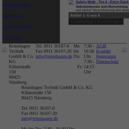
Safety-Walk - Typ 4 - Extra Stark
Werkbankbeläge
Selbstklebender Anti-Rutschbelag
und starker Verschmutzung eine daue
Artikel 1- 6 von 6
Bodenbeläge
< vorherige | 1 | nächste >
Schmutzfangmatten
Safety Walk
Reinshagen
Tel. 0911 36107-0
Mo
7:30 -
AGB
Technik
Fax 0911 36107-20
bis
16:30
Kontakt
GmbH & Co.
info@reinshagen.de
Do:
Uhr
Impressum
KG
7:30 -
Datenschutz
Kilianstraße
Fr:
14:15
150
Uhr
90425
Nürnberg
Reinshagen Technik GmbH & Co. KG
Kilianstraße 150
90425
Nürnberg
Tel. 0911 36107-0
Fax 0911 36107-20
info@reinshagen.de
Mo bis Do:
7:30 - 16:30 Uhr