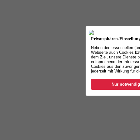
Privatsphären-Einstellun
Neben den essentiellen (t
Webseite auch Cookies bzw
dem Ziel, unsere Dienste b
entsprechend der Interesse
Cookies aus den zuvor gen
jederzeit mit Wirkung für d
Nur notwendig