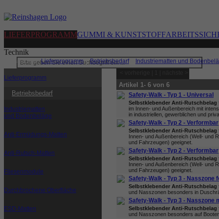
LIEFERPROGRAMM
GUMMI & KUNSTSTOFF
ARBEITSSICH
Technik
Sie sind hier:
Lieferprogramm
|
Betriebsbedarf
|
Industriematten und Bodenbel
< vorherige | 1 | nächste >
Lieferprogramm
Artikel 1- 6 von 6
Betriebsbedarf
Safety-Walk - Typ 1 - Universal
Selbstklebender Anti-Rutschbelag
Industriematten
im Innen- und Außenbereich mit inte
in industriellen, gewerblichen und priv
und Bodenbeläge
Safety-Walk - Typ 2 - Verformbar
Selbstklebender Anti-Rutschbelag
Anti-Ermüdungs-Matten
Innen- und Außenbereich (Well- und Ri
und Fahrzeugen) geeignet.
Safety-Walk - Typ 2 - Verformbar
Anti-Rutsch-Matten
Selbstklebender Anti-Rutschbelag
Innen- und Außenbereich (Well- und Ri
und Fahrzeugen) geeignet.
Fliesenmodule
Safety-Walk - Typ 3 - Nasszone f
Selbstklebender Anti-Rutschbelag
Durchbrochene Oberfläche
und Nasszonen besonders in Duschräu
Safety-Walk - Typ 3 - Nasszone
ESD-Matten
Selbstklebender Anti-Rutschbelag
und Nasszonen besonders auf Booten