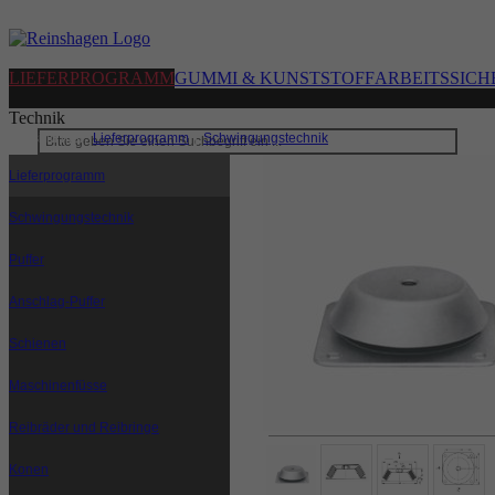
LIEFERPROGRAMM
GUMMI & KUNSTSTOFF
ARBEITSSICH
Technik
Sie sind hier:
Lieferprogramm
|
Schwingungstechnik
|
Maschinenfüsse
Lieferprogramm
Schwingungstechnik
Puffer
Anschlag-Puffer
Schienen
Maschinenfüsse
Reibräder und Reibringe
Konen