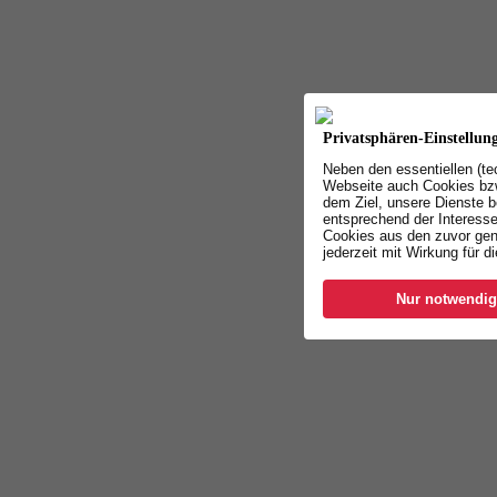
Privatsphären-Einstellun
Neben den essentiellen (t
Webseite auch Cookies bzw
dem Ziel, unsere Dienste b
entsprechend der Interesse
Cookies aus den zuvor gen
jederzeit mit Wirkung für d
Nur notwendig