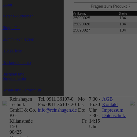
Lager
Fragen zum Produkt ?
Artikelnr.
Breite
Megiflex-Scheiben
25090025
184
25090026
184
Ringpuffer
25090027
184
Gummi-Hohlfedern
U-V-W-Teile
Deckenelemente
Buchsen und
Ringelemente
Schall- und Lärmschutz
Reinshagen
Tel. 0911 36107-0
Mo
7:30 -
AGB
Technik
Fax 0911 36107-20
bis
16:30
Kontakt
GmbH & Co.
info@reinshagen.de
Do:
Uhr
Impressum
KG
7:30 -
Datenschutz
Kilianstraße
Fr:
14:15
150
Uhr
90425