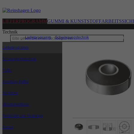
LIEFERPROGRAMM
GUMMI & KUNSTSTOFF
ARBEITSSICH
Technik
Sie sind hier:
Lieferprogramm
|
Schwingungstechnik
|
Buchsen und Ringeleme
Lieferprogramm
Schwingungstechnik
Puffer
Anschlag-Puffer
Schienen
Maschinenfüsse
Reibräder und Reibringe
Konen