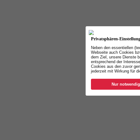
Privatsphären-Einstellun
Neben den essentiellen (t
Webseite auch Cookies bzw
dem Ziel, unsere Dienste b
entsprechend der Interesse
Cookies aus den zuvor gen
jederzeit mit Wirkung für d
Nur notwendig