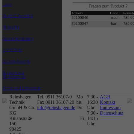
Lager
Fragen zum Produkt ?
Artikelnr.
Härte
Form-N
Megiflex-Scheiben
25100046
mittel
785 0
25100047
hart
785 0
Ringpuffer
Gummi-Hohlfedern
U-V-W-Teile
Deckenelemente
Buchsen und
Ringelemente
Schall- und Lärmschutz
Reinshagen
Tel. 0911 36107-0
Mo
7:30 -
AGB
Technik
Fax 0911 36107-20
bis
16:30
Kontakt
GmbH & Co.
info@reinshagen.de
Do:
Uhr
Impressum
KG
7:30 -
Datenschutz
Kilianstraße
Fr:
14:15
150
Uhr
90425