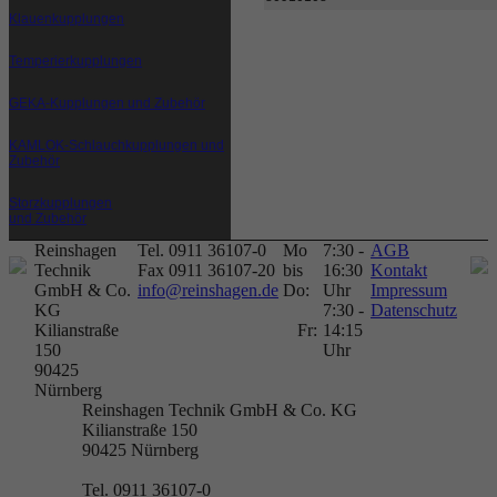
Klauenkupplungen
Temperierkupplungen
GEKA-Kupplungen und Zubehör
KAMLOK-Schlauchkupplungen und
Zubehör
Storzkupplungen
und Zubehör
Reinshagen
Tel. 0911 36107-0
Mo
7:30 -
AGB
Technik
Fax 0911 36107-20
bis
16:30
Kontakt
GmbH & Co.
info@reinshagen.de
Do:
Uhr
Impressum
KG
7:30 -
Datenschutz
Kilianstraße
Fr:
14:15
150
Uhr
90425
Nürnberg
Reinshagen Technik GmbH & Co. KG
Kilianstraße 150
90425
Nürnberg
Tel. 0911 36107-0