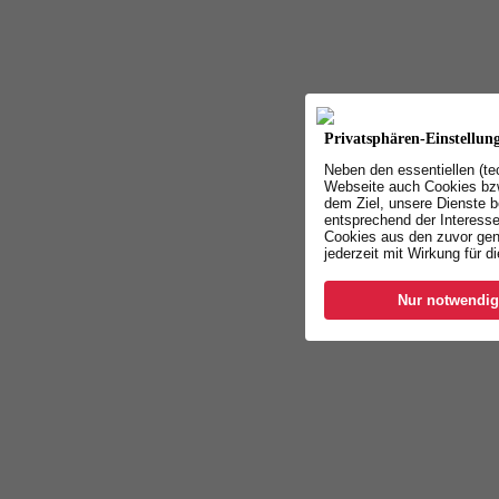
Privatsphären-Einstellun
Neben den essentiellen (t
Webseite auch Cookies bzw
dem Ziel, unsere Dienste b
entsprechend der Interesse
Cookies aus den zuvor gen
jederzeit mit Wirkung für d
Nur notwendig