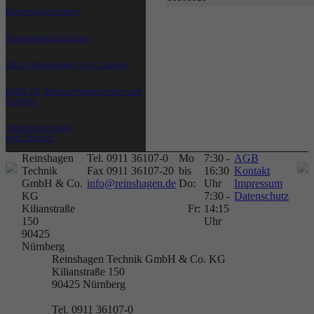
Klauenkupplungen
Temperierkupplungen
GEKA-Kupplungen und Zubehör
KAMLOK-Schlauchkupplungen und
Zubehör
Storzkupplungen
und Zubehör
Reinshagen
Tel. 0911 36107-0
Mo
7:30 -
AGB
Technik
Fax 0911 36107-20
bis
16:30
Kontakt
GmbH & Co.
info@reinshagen.de
Do:
Uhr
Impressum
KG
7:30 -
Datenschutz
Kilianstraße
Fr:
14:15
150
Uhr
90425
Nürnberg
Reinshagen Technik GmbH & Co. KG
Kilianstraße 150
90425
Nürnberg
Tel. 0911 36107-0