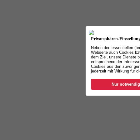
Privatsphären-Einstellun
Neben den essentiellen (t
Webseite auch Cookies bzw
dem Ziel, unsere Dienste b
entsprechend der Interesse
Cookies aus den zuvor gen
jederzeit mit Wirkung für d
Nur notwendig