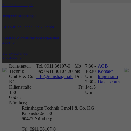
Klauenkupplungen
Temperierkupplungen
GEKA-Kupplungen und Zubehör
KAMLOK-Schlauchkupplungen und
Zubehör
Storzkupplungen
und Zubehör
Reinshagen
Tel. 0911 36107-0
Mo
7:30 -
AGB
Technik
Fax 0911 36107-20
bis
16:30
Kontakt
GmbH & Co.
info@reinshagen.de
Do:
Uhr
Impressum
KG
7:30 -
Datenschutz
Kilianstraße
Fr:
14:15
150
Uhr
90425
Nürnberg
Reinshagen Technik GmbH & Co. KG
Kilianstraße 150
90425
Nürnberg
Tel. 0911 36107-0