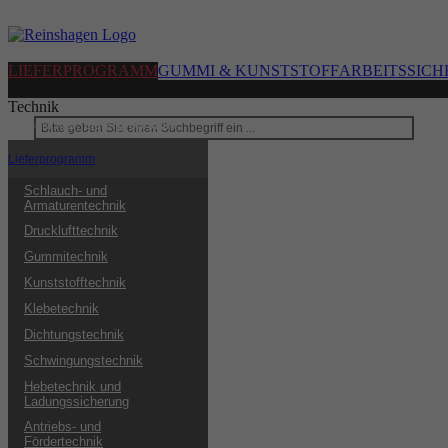
LIEFERPROGRAMM
GUMMI & KUNSTSTOFF
ARBEITSSICH
Technik
Sie sind hier:
Lieferprogramm
Lieferprogramm
Schlauch- und
Armaturentechnik
Drucklufttechnik
Gummitechnik
Kunststofftechnik
Klebetechnik
Dichtungstechnik
Schwingungstechnik
Hebetechnik und
Ladungssicherung
Antriebs- und
Fördertechnik