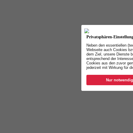
Privatsphären-Einstellun
Neben den essentiellen (t
Webseite auch Cookies bzw
dem Ziel, unsere Dienste b
entsprechend der Interesse
Cookies aus den zuvor gen
jederzeit mit Wirkung für d
Nur notwendig