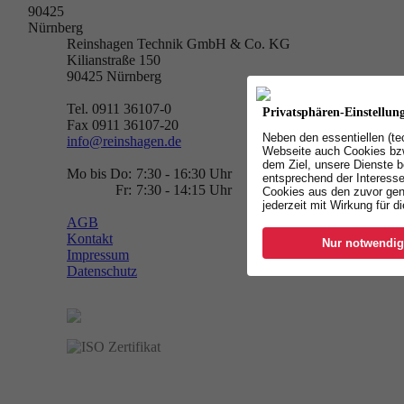
90425
Nürnberg
Reinshagen Technik GmbH & Co. KG
Kilianstraße 150
90425
Nürnberg
Tel. 0911 36107-0
Privatsphären-Einstellun
Fax 0911 36107-20
Neben den essentiellen (t
info@reinshagen.de
Webseite auch Cookies bzw
dem Ziel, unsere Dienste b
Mo bis Do:
7:30 - 16:30 Uhr
entsprechend der Interesse
Fr:
7:30 - 14:15 Uhr
Cookies aus den zuvor gen
jederzeit mit Wirkung für d
AGB
Kontakt
Nur notwendig
Impressum
Datenschutz