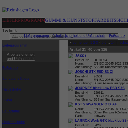
LIEFERPROGRAMM
GUMMI & KUNSTSTOFF
ARBEITSSICH
Technik
Sie sind hier:
Lieferprogramm
|
Arbeitssicherheit und Unfallschutz
|
Fußschutz
|
<
vorherige
|
1
2
3
4
5
6
...
14
|
nächst
Lieferprogramm
Artikel 31- 40 von 136
Arbeitssicherheit
JAZZ s
und Unfallschutz
Bestell-Nr.:
UC10094
Norm:
EN ISO 20345:2022 S3
Ausführung:
S3S mit Kunststoffkapp
Fußschutz
JOSCHI GTX ESD S3 CI
Bestell-Nr.:
76531
Sandalen / Clogs
Norm:
EN ISO 20345:2022 S3
Ausführung:
S3 mit Aluminiumkappe un
JOURNEY black Low ESD S3S
Halbschuhe
Bestell-Nr.:
729611
Norm:
EN ISO 20345:2022 S3
Ausführung:
S3S mit Stahlkappe und m
Stiefel
KST STAVANGER GTX AF
Norm:
EN ISO 20345:2011 S3
Bauschuhe
Ausführung:
S3 mit Komposit-Zehensc
Farbe:
schwarz
LARROX Work GTX black Lo S3 
Damenschuhe
Bestell-Nr.:
5420