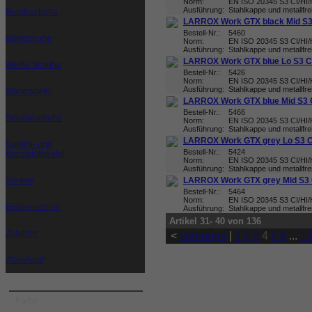
Norm:
EN ISO 20345 S3 CI/H
Ausführung:
Stahlkappe und metallfre
Berufsschuhe
LARROX Work GTX black Mid S3
Bestell-Nr.:
5460
Büroschuhe
Norm:
EN ISO 20345 S3 CI/H
Ausführung:
Stahlkappe und metallfre
LARROX Work GTX blue Lo S3 C
Weiße Schuhe
Bestell-Nr.:
5426
Norm:
EN ISO 20345 S3 CI/H
Ausführung:
Stahlkappe und metallfre
Winterstiefel
LARROX Work GTX blue Mid S3 
Bestell-Nr.:
5466
Spezialschuhe
Norm:
EN ISO 20345 S3 CI/H
Ausführung:
Stahlkappe und metallfre
LARROX Work GTX grey Lo S3 C
Gummi- und
Bestell-Nr.:
5424
Kunststoffstiefel
Norm:
EN ISO 20345 S3 CI/H
Ausführung:
Stahlkappe und metallfre
Socken
LARROX Work GTX grey Mid S3 
Bestell-Nr.:
5464
Norm:
EN ISO 20345 S3 CI/H
Einlegesohlen
Ausführung:
Stahlkappe und metallfre
Artikel 31- 40 von 136
Zubehör
<
vorherige
|
1
2
3
4
5
6
...
1
Abverkauf
Farbe