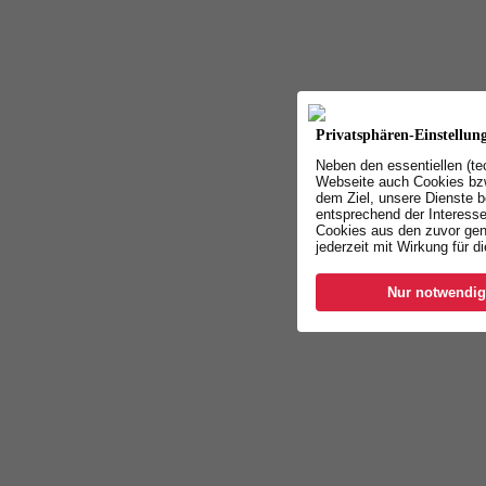
Privatsphären-Einstellun
Neben den essentiellen (t
Webseite auch Cookies bzw
dem Ziel, unsere Dienste b
entsprechend der Interesse
Cookies aus den zuvor gen
jederzeit mit Wirkung für d
Nur notwendig