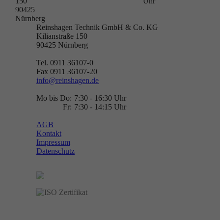
150
Uhr
90425
Nürnberg
Reinshagen Technik GmbH & Co. KG
Kilianstraße 150
90425
Nürnberg
Tel. 0911 36107-0
Fax 0911 36107-20
info@reinshagen.de
Mo bis Do:
7:30 - 16:30 Uhr
Fr:
7:30 - 14:15 Uhr
AGB
Kontakt
Impressum
Datenschutz