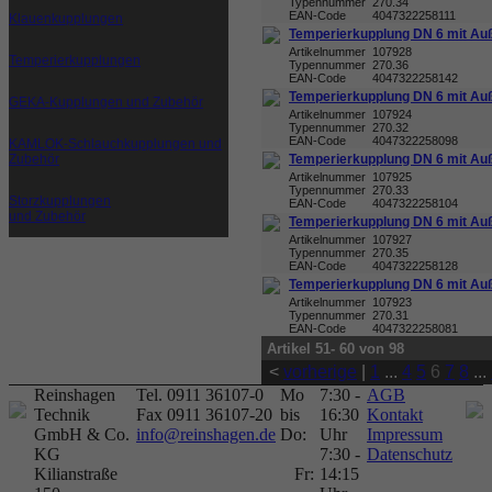
Typennummer
270.34
EAN-Code
4047322258111
Klauenkupplungen
Temperierkupplung DN 6 mit Au
Artikelnummer
107928
Temperierkupplungen
Typennummer
270.36
EAN-Code
4047322258142
Temperierkupplung DN 6 mit Au
GEKA-Kupplungen und Zubehör
Artikelnummer
107924
Typennummer
270.32
EAN-Code
4047322258098
KAMLOK-Schlauchkupplungen und
Zubehör
Temperierkupplung DN 6 mit Au
Artikelnummer
107925
Typennummer
270.33
Storzkupplungen
EAN-Code
4047322258104
und Zubehör
Temperierkupplung DN 6 mit Au
Artikelnummer
107927
Typennummer
270.35
EAN-Code
4047322258128
Temperierkupplung DN 6 mit Au
Artikelnummer
107923
Typennummer
270.31
EAN-Code
4047322258081
Artikel 51- 60 von 98
<
vorherige
|
1
...
4
5
6
7
8
...
Reinshagen
Tel. 0911 36107-0
Mo
7:30 -
AGB
Technik
Fax 0911 36107-20
bis
16:30
Kontakt
GmbH & Co.
info@reinshagen.de
Do:
Uhr
Impressum
KG
7:30 -
Datenschutz
Kilianstraße
Fr:
14:15