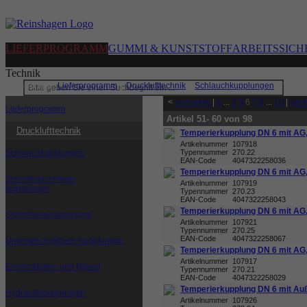
LIEFERPROGRAMM
GUMMI & KUNSTSTOFF
ARBEITSSICH
Technik
Sie sind hier:
Lieferprogramm
|
Drucklufttechnik
|
Schlauchkupplungen
|
Tempe
<
vorherige
|
1
...
4
5
6
7
8
...
10
|
näch
Lieferprogramm
Artikel 51- 60 von 98
Drucklufttechnik
Temperierkupplung DN 6 mit AG, 
Artikelnummer
107918
Schlauchkupplungen
Typennummer
270.22
EAN-Code
4047322258036
Temperierkupplung DN 6 mit AG, 
Schnellverschluss-
Artikelnummer
107919
kupplungen
Typennummer
270.23
EAN-Code
4047322258043
Temperierkupplung DN 6 mit AG, 
Sicherheitskupplungen
Artikelnummer
107921
Typennummer
270.25
EAN-Code
4047322258067
Unverwechselbare Kupplungen
Temperierkupplung DN 6 mit AG,
Artikelnummer
107917
Einstecktüllen und Nippel
Typennummer
270.21
EAN-Code
4047322258029
Temperierkupplung DN 6 mit Au
Hydraulikkupplungen
Artikelnummer
107926