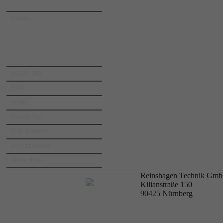
Größe
DGUV 191
ESD
Marke
Schuh-Typ
Schuh-Weite
Schutzklasse
Verschluss
Reinshagen Technik Gm
Kilianstraße 150
90425
Nürnberg