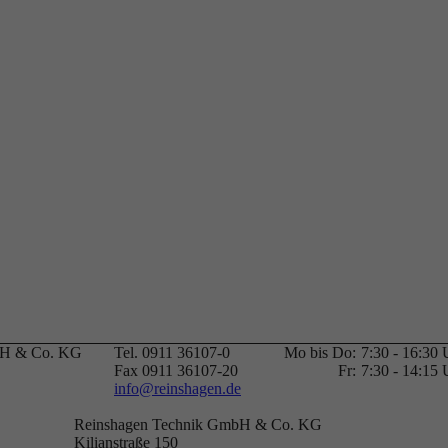
bH & Co. KG
Tel. 0911 36107-0
Mo bis Do:
7:30 - 16:30 
Fax 0911 36107-20
Fr:
7:30 - 14:15 
info@reinshagen.de
Reinshagen Technik GmbH & Co. KG
Kilianstraße 150