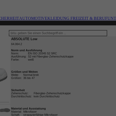
CHERHEIT
AUTOMOTIVE
KLEIDUNG FREIZEIT & BERUF
UN
Halbschuhe
ABSOLUTE Low
64.064.2

Norm und Ausführung
Norm:
EN ISO 20345 S2 SRC
Ausführung:
S2 mit Fiberglas-Zehenschutzkappe
Farbe:
weiß
Größen und Weiten
Weite:
Normal breit
Größen:
36 bis 47
Sicherheit
Zehenschutz:
Fiberglas-Zehenschutzkappe
Durchtrittschutz:
kein Durchtrittschutz
Material und Ausstattung  
Material:
Mikrofaser
Schaft:
strapazierfähige Mikrofaser