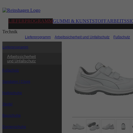
LIEFERPROGRAMM
GUMMI & KUNSTSTOFF
ARBEITSSI
Technik
Sie sind hier:
Lieferprogramm
|
Arbeitssicherheit und Unfallschutz
|
Fußschutz
|
Lieferprogramm
Arbeitssicherheit
und Unfallschutz
Fußschutz
Sandalen / Clogs
Halbschuhe
Stiefel
Bauschuhe
Damenschuhe