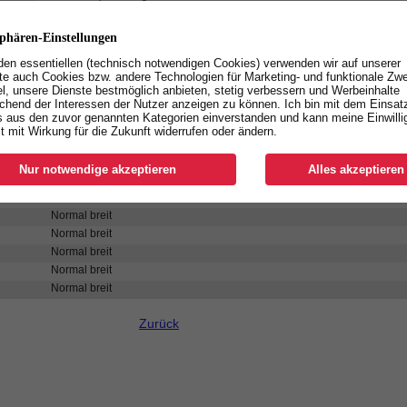
Futter:
BreathActive Funktionsfutter
Fußbett:
evercomfort white
Plus:
DGUV 112-191, dämpfendes IQ.CELL eingebettet im Fersenbereich,
sphären-Einstellungen
praktischer Klettverschluss
en essentiellen (technisch notwendigen Cookies) verwenden wir auf unserer
e auch Cookies bzw. andere Technologien für Marketing- und funktionale Zw
Laufsohle
l, unsere Dienste bestmöglich anbieten, stetig verbessern und Werbeinhalte
chend der Interessen der Nutzer anzeigen zu können. Ich bin mit dem Einsat
Weite
 aus den zuvor genannten Kategorien einverstanden und kann meine Einwilli
Normal breit
it mit Wirkung für die Zukunft widerrufen oder ändern.
Normal breit
Normal breit
Nur notwendige akzeptieren
Alles akzeptieren
Normal breit
Normal breit
Normal breit
Normal breit
Normal breit
Normal breit
Normal breit
Zurück