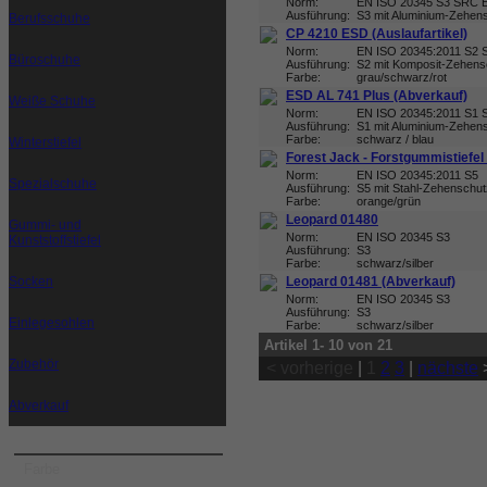
Norm:
EN ISO 20345 S3 SRC 
Ausführung:
S3 mit Aluminium-Zehen
Berufsschuhe
CP 4210 ESD (Auslaufartikel)
Norm:
EN ISO 20345:2011 S2
Büroschuhe
Ausführung:
S2 mit Komposit-Zehens
Farbe:
grau/schwarz/rot
ESD AL 741 Plus (Abverkauf)
Weiße Schuhe
Norm:
EN ISO 20345:2011 S1
Ausführung:
S1 mit Aluminium-Zehen
Farbe:
schwarz / blau
Winterstiefel
Forest Jack - Forstgummistiefel
Norm:
EN ISO 20345:2011 S5
Spezialschuhe
Ausführung:
S5 mit Stahl-Zehenschu
Farbe:
orange/grün
Leopard 01480
Gummi- und
Norm:
EN ISO 20345 S3
Kunststoffstiefel
Ausführung:
S3
Farbe:
schwarz/silber
Socken
Leopard 01481 (Abverkauf)
Norm:
EN ISO 20345 S3
Ausführung:
S3
Einlegesohlen
Farbe:
schwarz/silber
Artikel 1- 10 von 21
Zubehör
< vorherige
|
1
2
3
|
nächste
Abverkauf
Farbe