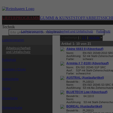
LIEFERPROGRAMM
GUMMI & KUNSTSTOFF
ARBEITSSICH
Technik
Sie sind hier:
Lieferprogramm
|
Arbeitssicherheit und Unfallschutz
|
Fußschutz
|
< vorherige
|
1
2
3
|
nächste
>
Lieferprogramm
Artikel 1- 10 von 21
Arbeitssicherheit
Alpine 6683 II (Abverkauf)
und Unfallschutz
Norm:
EN ISO 20349:2010 SR
Ausführung:
S2 mit Stahl-Zehenschu
Farbe:
schwarz
Fußschutz
Arminia # 7-9100 (Abverkauf)
Norm:
EN ISO 20345 S1P SRC
Sandalen / Clogs
Ausf.:
S1P mit Stahl-Zehenschutzka
Farbe:
schwarz/rot
AUSTRAL (Auslaufartikel)
Halbschuhe
Bestell-Nr.:
PL10013
Norm:
EN ISO 20345 S3 SRC 
Ausführung:
S3 mit Alu-Zehenschutz
Stiefel
BLUETECH Low (Abverkauf)
Bestell-Nr.:
64.110.0
Bauschuhe
Norm:
Ausführung:
S3 mit Stahl-Zehenschut
BOREAL (Auslaufartikel)
Damenschuhe
Bestell-Nr.:
PL20013