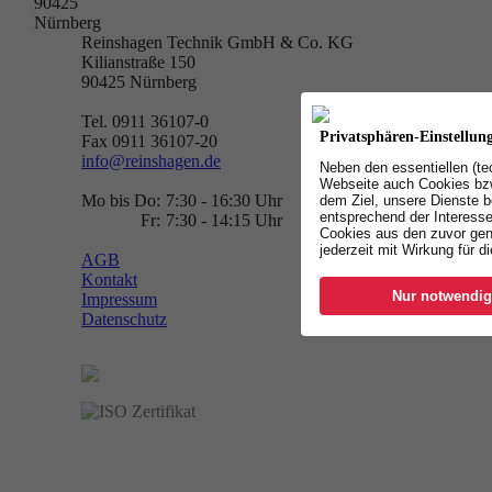
90425
Nürnberg
Reinshagen Technik GmbH & Co. KG
Kilianstraße 150
90425
Nürnberg
Tel. 0911 36107-0
Privatsphären-Einstellun
Fax 0911 36107-20
info@reinshagen.de
Neben den essentiellen (t
Webseite auch Cookies bzw
Mo bis Do:
7:30 - 16:30 Uhr
dem Ziel, unsere Dienste b
entsprechend der Interesse
Fr:
7:30 - 14:15 Uhr
Cookies aus den zuvor gen
jederzeit mit Wirkung für d
AGB
Kontakt
Nur notwendig
Impressum
Datenschutz